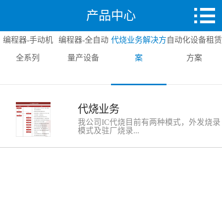
产品中心
编程器-手动机
编程器-全自动
代烧业务解决方
自动化设备租赁
全系列
量产设备
案
方案
代烧业务
我公司IC代烧目前有两种模式，外发烧录
模式及驻厂烧录...
模式，我司在这两种烧录模式中，都积累
了丰富的经验，能够为客户提供最为专业
的烧录服务,我们可根据客户的实际情况
为客户量身制定最优的IC代烧录方
案。 一.外发烧录是将芯片发到我司专业
的烧录车间，由我司的烧录工程师进行烧
录。1：我司专业的烧录车间，现场配备
各类自动化烧录系统和通用型编程器，以