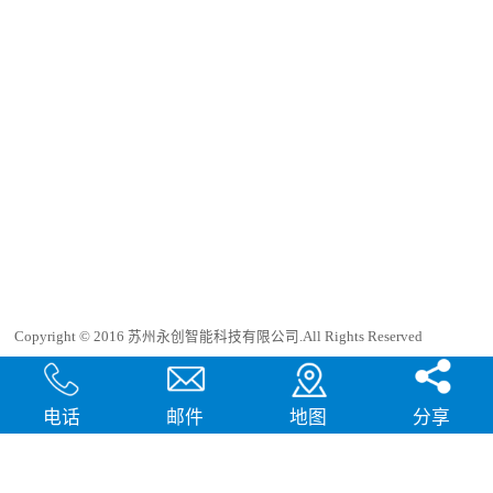
满足客户快速量产交货，并确保生产品
质；严格按照ISO9001生产流程管理，确
保IQC品管动作落实；车间静电防护工作
落实，符合ESD标准；公司有后勤出车送
货，并与数家快递公司合作，以确保货物
准时送达。2：智能化作业流程管理系
统，公司智能化流程管理系统，有效保证
各类不同器件安全进仓与出仓；我司有专
业电子工程师对软件更新，硬件维护，随
时为编程器提供维护工作及开发专用冶
具，并实时提供软件更新，特殊功能软件
的撰写服务。3：信息安全防范，严格实
施烧录档案管理，并与客户制定“保密协
议书”，以确保客户之智慧财产，投保送
货及财务保险以确保货物安全 二.驻厂烧
录模式由我司提供烧录相关所需设备及相
关人员，在客户指定的区域内进行烧录作
业。 1：驻厂代烧模式： 由我司提供烧
Copyright © 2016 苏州永创智能科技有限公司.All Rights Reserved
录相关所需设备及相关人员，在客户指定
的区域内进行烧录作业。由客户提供烧录
犀牛云提供企业云服务
相关所需区域。2：操作人员管控： 我司
现场操作人员的一切工作时间及行为，皆
按照客户生产人员一样执行，遵守客户的
电话
邮件
地图
分享
生产工艺及管控制度。3：驻厂代烧优
势： 及时性：嵌入客户生产流程中，配
合生产计划，及时进出货 安全性：减少
物料的运输，降低耗损风险 成本优势：