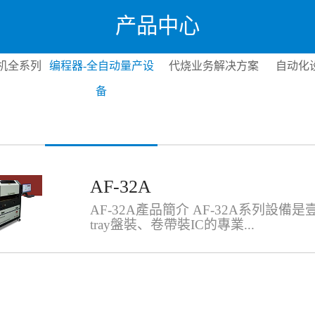
产品中心
机全系列
编程器-全自动量产设
代烧业务解决方案
自动化
备
AF-32A
AF-32A產品簡介 AF-32A系列設備
tray盤裝、卷帶裝IC的專業...
多顆取放式自動燒錄設備。系統配備2
嘴和8組內建燒錄/測試單元，皆由優
體，提供IC燒錄/測試、帶上打印以及
多重功能。內建的燒錄/測試單元提供