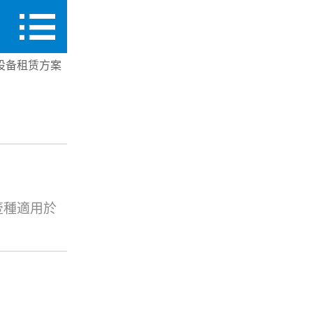
首页
设备租赁方案
新闻资讯
产品中心
行业应用
是壹種適用於
关于我们
顆IC取放吸
異的控制軟
联系我们
包裝轉換的
高效且穩定