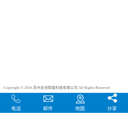
持芯片包裝：卷帶Tape Reel,管裝Tube,崔
盤Tray 4.高速編程，內嵌高速FPGA，帶
寬最快可超過1.6Gb/Sec 5.支持三種工作模
式，可以聯機操作，脫機操作，甚至遠程
控制 6.自動偵測IC並燒錄，無需任何手動
按鍵，真正的簡易操作 7.支持1.2V低電壓
燒錄，完善的過流過壓及ESD保護 8.支持
ISP在線燒錄系統，量產模式，兼容ICT測
試站 9.壹次可以最多燒錄八顆IC，高效的
工程和量產模式 10.專業快速的定制算
法，及時解決產線的特殊需求 11.強大的
數據安全保障及加密功能，讓客戶更加放
心 12.同壹種封裝不同的IC適用同壹個適
配器，為您節省更多成本
Copyright © 2016 苏州永创智能科技有限公司.All Rights Reserved
犀牛云提供企业云服务
电话
邮件
地图
分享