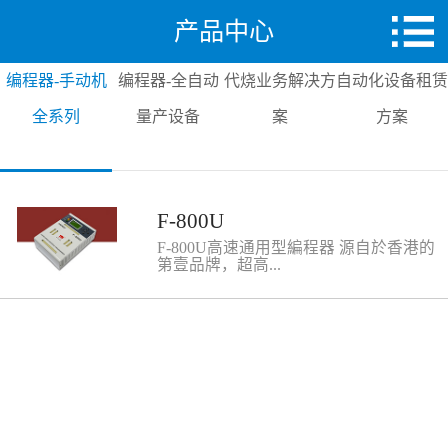
产品中心
编程器-手动机
编程器-全自动
代烧业务解决方
自动化设备租赁
全系列
量产设备
案
方案
F-800U
F-800U高速通用型編程器 源自於香港的
第壹品牌，超高...
的性價比和優越的產品性能，成為各類消
費類電子品牌廠家及SMT代工廠芯片燒錄
最佳選擇方案。 性能特點： 1.支持芯片
種類：EEPROM，SPI FLASH，NOR
FALSH,NAND
FLASH,MCU,CPLD,FPGA,eMMC等 2.支
持芯片封裝：SOIC，SOP，
TSOP,PLCC,QFP,QFN,SON，BGA等 3.支