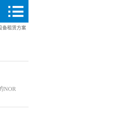
首页
设备租赁方案
新闻资讯
产品中心
行业应用
的NOR
关于我们
48MHz
编程+校验
联系我们
编程+校验一
10路万能驱动