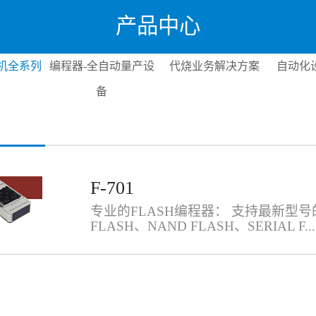
产品中心
机全系列
编程器-全自动量产设
代烧业务解决方案
自动化
备
F-701
专业的FLASH编程器： 支持最新型号
FLASH、NAND FLASH、SERIAL F...
LASH。接近极限的编程速度： 最高支持
读写脉冲，读写速度接近器件的极限。
一片1Gb NAND FLASH仅需34秒，
片8Mb SERIAL FLASH仅需4秒； 1