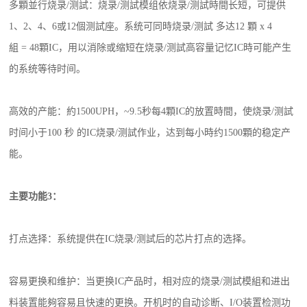
多顆並行烧录/测試：烧录/测試模组依烧录/测試時間长短，可提供
1、2、4、6或12個测試座。系统可同時烧录/测試 多达12 顆 x 4
組 = 48顆IC，用以消除或缩短在烧录/测試高容量记忆IC時可能产生
的系统等待时间。
高效的产能：約1500UPH，~9.5秒每4顆IC的放置時間，使烧录/测試
时间小于100 秒 的IC烧录/测試作业，达到每小時约1500顆的稳定产
能。
主要功能3：
打点选择：系统提供在IC烧录/测試后的芯片打点的选择。
容易更换和维护：当更换IC产品时，相对应的烧录/测試模組和进出
料装置能夠容易且快速的更换。开机时的自动诊断、I/O装置检测功