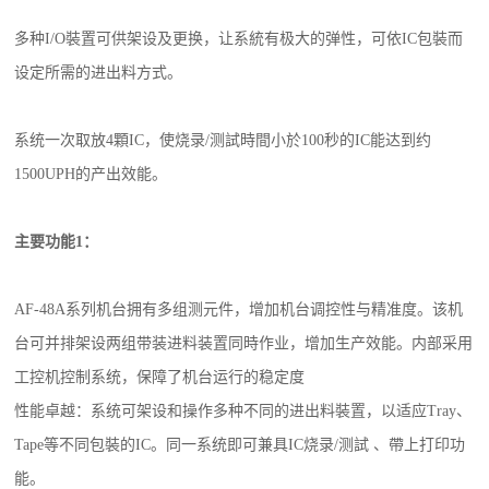
多种I/O裝置可供架设及更换，让系統有极大的弹性，可依IC包裝而
设定所需的进出料方式。
系统一次取放4顆IC，使烧录/测試時間小於100秒的IC能达到约
1500UPH的产出效能。
主要功能1：
AF-48A系列机台拥有多组测元件，增加机台调控性与精准度。该机
台可并排架设两组带装进料装置同時作业，增加生产效能。内部采用
工控机控制系统，保障了机台运行的稳定度
性能卓越：系统可架设和操作多种不同的进出料裝置，以适应Tray、
Tape等不同包裝的IC。同一系统即可兼具IC烧录/测試 、帶上打印功
能。