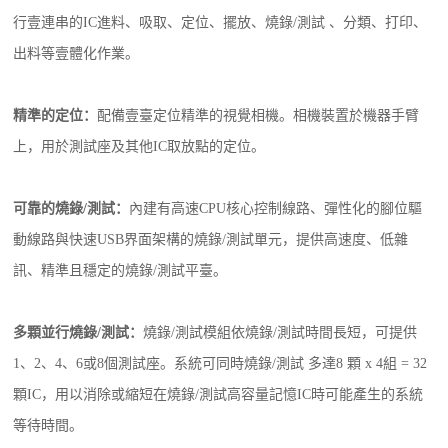
行壹連串的IC進料、吸取、定位、擺放、燒錄/測試 、分類、打印、
出料等壹體化作業。
精準的定位：
配備壹臺定位精準的視覺相機。相機裝置於機器手臂
上，用於測試座及其他IC取放點的定位。
可靠的燒錄/測試：
內建有高速CPU核心控制線路、彈性化的腳位驅
動線路與快速USB界面架構的燒錄/測試單元，提供高速度、低雜
訊、精準且穩定的燒錄/測試平臺。
多顆並行燒錄/測試：
燒錄/測試模組依燒錄/測試時間長短，可提供
1、2、4、6或8個測試座。系統可同時燒錄/測試 多達8 顆 x 4組 = 32
顆IC，用以消除或縮短在燒錄/測試高容量記憶IC時可能產生的系統
等待時間。