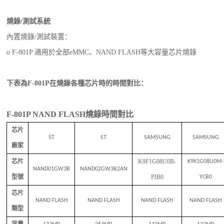
燒錄/測試系統
內置燒錄/測試裝置：
o F-801P 適用於全部eMMC、NAND FLASH等大容量芯片燒錄
下表為F-801P在燒錄各種芯片時的時間對比：
F-801P NAND FLASH
燒錄時間對比
芯片
ST
ST
SAMSUNG
SAMSUNG
廠家
芯片
K9F1G08U0B-
K9K1G08U0M-
NAND01GW3B
NAND02GW3B2AN
型號
PIB0
YCB0
芯片
NAND FLASH
NAND FLASH
NAND FLASH
NAND FLASH
類型