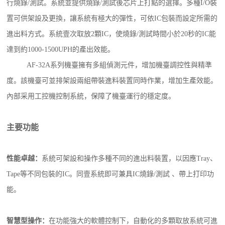
行燒錄/測試。系統並提供燒錄/測試後芯片上打點的選擇。多種I/O裝
置可供架設及更換，讓系統有極大的彈性，可依IC包裝而設定所需的
進出料方式。系統壹次取放2顆IC，使燒錄/測試時間小於20秒的IC能
達到約1000-1500UPH的產出效能。
AF-32A系列機臺擁有多組偵測元件，增加機臺調控性與精準
度。該機臺可並排架設兩組帶裝進料裝置同時作業，增加生產效能。
內部采用工控機控制系統，保障了機臺運行的穩定度。
主要功能
性能卓越：
系統可架設和操作多種不同的進出料裝置，以因應Tray、
Tape等不同包裝的IC。同壹系統即可兼具IC燒錄/測試 、帶上打印功
能。
智慧型操作：
在功能強大的軟體控制下，自動化的多顆取放系統可進