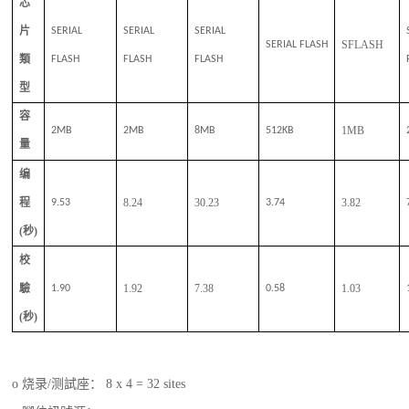
芯
片
SERIAL
SERIAL
SERIAL
SFLASH
SERIAL FLASH
類
FLASH
FLASH
FLASH
型
容
1MB
2MB
2MB
8MB
512KB
量
编
程
8.24
30.23
3.82
9.53
3.74
(
秒
)
校
驗
1.92
7.38
1.03
1.90
0.58
(
秒
)
o 烧录/测試座： 8 x 4 = 32 sites