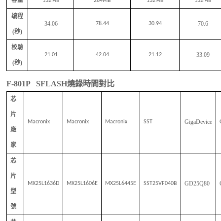
容量
132MB
264MB
132MB
132MB
编程
34.06
70.6
78.44
30.94
(
秒
)
校驗
33.09
21.01
42.04
21.12
(
秒
)
F-801P
SFLASH
燒錄時間對比
芯
片
GigaDevice
Macronix
Macronix
Macronix
SST
廠
家
芯
片
GD2
5Q80
MX25L1636D
MX25L1606E
MX25L6445E
SST25VF040B
型
號