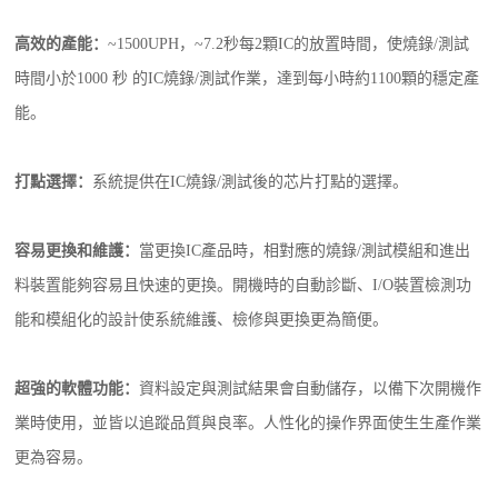
高效的產能：
~1500UPH，~7.2秒每2顆IC的放置時間，使燒錄/測試
時間小於1000 秒 的IC燒錄/測試作業，達到每小時約1100顆的穩定產
能。
打點選擇：
系統提供在IC燒錄/測試後的芯片打點的選擇。
容易更換和維護：
當更換IC產品時，相對應的燒錄/測試模組和進出
料裝置能夠容易且快速的更換。開機時的自動診斷、I/O裝置檢測功
能和模組化的設計使系統維護、檢修與更換更為簡便。
超強的軟體功能：
資料設定與測試結果會自動儲存，以備下次開機作
業時使用，並皆以追蹤品質與良率。人性化的操作界面使生生產作業
更為容易。