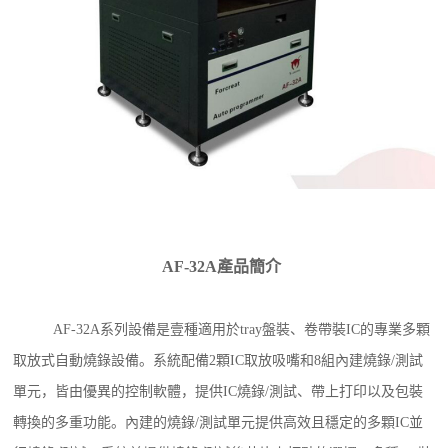
AF-32A產品簡介
AF-32A系列設備是壹種適用於tray盤裝、卷帶裝IC的專業多顆
取放式自動燒錄設備。系統配備2顆IC取放吸嘴和8組內建燒錄/測試
單元，皆由優異的控制軟體，提供IC燒錄/測試、帶上打印以及包裝
轉換的多重功能。內建的燒錄/測試單元提供高效且穩定的多顆IC並