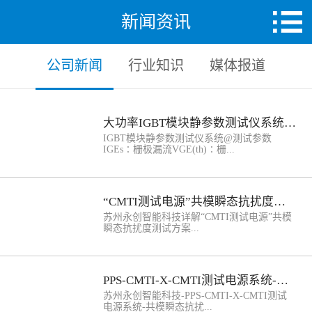
新闻资讯
公司新闻
行业知识
媒体报道
大功率IGBT模块静参数测试仪系统-STD6500-轨道级电网级应用案例
IGBT模块静参数测试仪系统@测试参数
IGEs∶栅极漏流VGE(th)∶栅...
极发射极阈值电压VCEsat∶集电极发射极饱
和电压VF∶二极管正向压降ICEs∶集电极截
“CMTI测试电源”共模瞬态抗扰度测试方案及标准
止电流VCES∶集电极击穿电压IGBT模块静
参数测试仪系统@输出配置集电极电压
苏州永创智能科技详解“CMTI测试电源”共模
（VCE）：标配：6500V选配：
瞬态抗扰度测试方案...
10KV,6.5KV,4.5KV,3.3KV集电极电流
（ICE）：标配：1600A选配：
10KA,5KA,2400A,1600A栅极电压（VGE）：
及标准（光耦-隔离芯片-传感芯片）CMTI测
40V（选配100V）栅极电流（IGE）：
试电源/全固态纳秒高压脉冲源、超宽带高压
PPS-CMTI-X-CMTI测试电源系统-共模瞬态抗扰度,能够替代的进口品牌有哪些？
10uA；IGBT模块静参数测试仪系统@系统特
皮秒脉冲源、数百kV级的皮秒纳秒
点用于大功率IGBT 和 Diode模块的静态直流
EMP/HPEM特斯拉Q 发生器、系统集成和定
苏州永创智能科技-PPS-CMTI-X-CMTI测试
参数测试。电压10KV,6.5KV,4.5KV,3.3KV；
制、参数化脉冲电源、通用纳秒脉冲源、生
电源系统-共模瞬态抗扰...