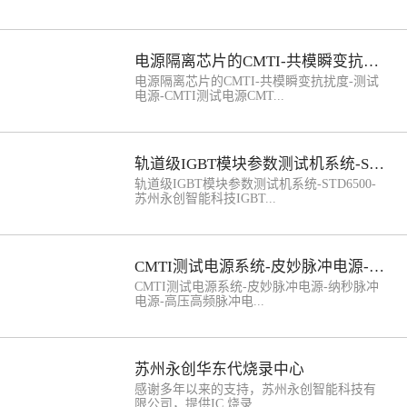
电流10KA,5KA,2400A,1600A；智能化、自动
物医疗脉冲源(IVL& IRE脉冲源)半导体脉冲
式操作基于“测试主机”“计算机程控系统”“气
源(CMTI、TLP等半导体测试)CMTI测试电
动工装”协调完成。DUT连接“气动工装”“软连
源-陕西天士立科技-PPS-CMTI-X系列。在电
度,能够替代的进口品牌有哪些？ 苏州永创
接”均可；操作简单（点按钮，舱门开，手动
子工程里，隔离产品就像一道安全防线，像
智能科技-PPS-CMTI-X-CMTI测试电源能够
电源隔离芯片的CMTI-共模瞬变抗扰度
将DUT放置夹具底座，再点击，夹具底座归
iCoupler数字隔离器和光耦合器都属于这一
替代如下进口电源光耦-隔离芯片-传感芯片-
舱，舱门关。点击按钮完成测试且数据自动
类 CMTI测试电源。先说说静态测试，这个测
共模瞬态抗扰度(CMTI)测试系统 Model 731
电源隔离芯片的CMTI-共模瞬变抗扰度-测试
保存）；编程简单（参考器件规格书在软件
试就像是给隔离产品来个小挑战。怎么做
脉冲发生器 + 5081-P 斜坡模块AVRQ
电源-CMTI测试电源CMT...
上编辑“测试程序”）；不同封装形式提供不
呢？就是把输入引脚连接到逻辑高电平或者
SERIES KILOVOLT PULSE GENERATORS
同的定制“适配器”；可进行室温~200℃高温
低电平之后，再给它施加共模瞬变CMT。这
WITH ADJUSTABLE TRANSITION TIMES
测试，此项目属于选配；测试结果自动保存
就好比是给一个站岗的士兵突然来点小干
FOR TRANSIENT IMMUNITY TESTS型号
I测试电源-苏州永创智能科技--共模瞬态抗扰
为EXCEL文件；安全稳定（PLC对设备工作
扰，按照规定，在CMTI规定范围内的这种冲
PPS-CMTI-X名称 CMTI测试电源系统规格
度（CMTI）是衡量电子设备或隔离器件在共
轨道级IGBT模块参数测试机系统-STD6500
状态全程实时监控并与硬件进行互锁）；安
击就不应该让这个“士兵”，也就是隔离产品
480*135*380（mm）质量 ≤25kg温度 0℃～
模瞬变干扰下维持正常工作的关键指标，其
全性，防爆，防触电，防烫伤，短路保护等
的输出状态发生改变。这就像是考验士兵的
45℃湿度 20%RH ~ 75%RH (无凝露，湿球温
核心定义、应用价值及测试规范如下：‌1.
轨道级IGBT模块参数测试机系统-STD6500-
多重保护措施，确保操作人员、设备、数据
定力，小干扰下还得坚守岗位。苏州永创智
度计温度: 40℃以下)环境 无较大灰尘，腐蚀
CMTI测试电源---定义与单位‌‌概念‌：CMTI指
苏州永创智能科技IGBT...
及样品安全IGBT模块静参数测试仪系统@量
能科技之PPS-CMTI-X系列CMTI测试电源。
或爆炸性气体，导电粉尘等空气污染损害电
隔离器件在共模瞬变（如电源线/地线间电压
程精度大功率IGBT模块静参数测试仪系统-苏
CMTI测试电源-苏州智能科技-PPS-CMTI-X
网 AC220V±10%功耗 3KWCMTI测试电源系
突变）干扰下，抑制信号失真或输出状态改
州永创智能科技-STD6500-轨道级电网级应用
系列。
统--技术指标电压 0~±2KV 可调电流 0~40A
变的能力‌36。‌量化方式‌：以瞬态电压变化率
模块参数测试机系统@苏州永创智能科技
案例
波形 方波（斜率可调）频率 100 Hz上升
（dV/dt）的耐受阈值表示，单位为kV/µs或
@STD6500静态参数测试（包括
CMTI测试电源系统-皮妙脉冲电源-纳秒脉冲电源-高压高频脉冲电源-
100V/ns(10%-90%)脉宽 100ns~10us斜率 --50
V/ns‌58。‌2. CMTI测试电源---重要性‌‌系统稳定
IGE / VGE(th) / VCEsat / VF / ICE / VCE）；
KV/us-------100 KV/us-------150 KV/us------
性‌：高CMTI值（如≥±100kV/µs）可确保设备
动态参数（开通关断/反向恢复/短路/安全工
CMTI测试电源系统-皮妙脉冲电源-纳秒脉冲
-200 KV/us-------250 KV/us-------300 KV/us极
在强电磁干扰环境中保持稳定运行，减少数
作区）测试（包括Turn_on&off / Qrr_FRD /
电源-高压高频脉冲电...
性 双极性触发 内触发、外触发输出 香蕉插
据损坏或误动作风险‌26。‌实时控制需求‌：在
Qg / Rg / UIS / SC / RBSOA 等）；老化及可
头输出端口操控 前面板安检操控、支持上位
机器人控制等场景中，CMTI直接影响转矩响
靠性测试（HTRB / HTGB）。MOSFET参数
机程控CMTI测试电源系统
应速度和运动精度，纳秒级延迟可能导致任
测试设备：静态参数测试（包括IGSS / BVR /
源-苏州永创智能科技 CMTI测试电源系统-皮
务失败‌17。‌3. CMTI测试电源---测试方法与标
VDS（Sat） / IDSS / VGSTH / VF /
妙脉冲电源-纳秒脉冲电源-高压高频脉冲电
苏州永创华东代烧录中心
准‌‌测试类型‌：‌静态测试‌：施加固定逻辑电平
RDS（on））；动态参数（开通关断/反向恢
源-苏州永创智能科技--------天士立“电源事业
后引入共模瞬变，验证输出状态是否改变‌
复/短路/安全工作区）测试（包括
部”集脉冲功率技术方面资深技术专家团队，
感谢多年以来的支持，苏州永创智能科技有
47。‌动态测试‌：在动态信号传输中施加瞬
Turn_on&off / Qrr_FRD / Qg / Rg / UIS / SC /
致力于脉冲电源及脉冲功率技术研究与应
限公司，提供IC 烧录...