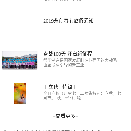
变，检验输出信号完整性‌4。‌规范依据‌：遵循
RBSOA 等）；雪崩能力测试，老化及可靠性
用。在基于MOSFET/IGBT及第三代半导体器
IEC 60747-17:2020标准，要求隔离器件在指
测试（HTRB / HTGB）。二极管及可控硅/晶
件的脉冲电源方面有20余年的研究开发经
定CMTI范围内保持功能正常‌47。‌4. CMTI测
闸管（SCR）参数测试设备：静态参数测试
验。公司的脉冲电源产品电压幅值从数kV到
一站式服务 ，拥有十几年专业代烧录经验，
试电源---典型应用场景‌‌工业自动化‌：如机器
（包括IGT/VGT / IH / VTM / VD/ID / VR/IR /
百kV级，脉冲上升时间从ps级到ms级，脉冲
专注于IC烧录事业！One-Stop-IC
2019永创春节放假通知
人控制系统，需抑制电磁干扰引起的信号失
dv/dt / IL ）；动态参数测试（Turn_on&off /
平顶宽度从0ns到DC，脉冲频率可达MHz，可
programming Service IC烧录是由专业的芯片
真，提升运动精度‌17。‌电机驱动‌：减少共模
Qrr_FRD）；浪涌参数测试ITSM；di/dt测
匹配阻性、容性(pF到nF)和感性负载。脉冲
烧录厂商利用专业的烧录设备为需要将程序
瞬变导致的扭矩波动和噪声，优化效率与可
试；老化及可靠性测试（高温阻断）；热阻
的波形可以是方波、三角波、指数波等，脉
灌入芯片的电子制造商将程序灌入芯片中。
靠性‌7。‌通信设备‌：降低电磁干扰引发的信号
参数测试Rth。产品以高度集成化、智能化、
冲的关键特征参数均可编程控制。公司产品
烧录方式为非在线生产(即在上线生产之前把
误码率，保障通信质量‌7。‌5. CMTI测试电源--
高速高精度、超宽测试范围等竞争优势，将
支持定制、半定制，应用范围涵盖材料处
程序灌入芯片，再贴片生产)。---随着电子业
-技术参数与选型‌‌典型值‌：高性能隔离IC（如
广泛应用于IDM厂商、器件设计、制造、封
理、生物医学、半导体测试、电光调制、激
的竞争不断加剧，为降低成本.社会分工越来
TI ISOW7841）的CMTI可达≥±100kV/µs，支
装厂商及高校研究所等。IGBT模块参数测试
光泵浦、农业食品、能源化工、环境治理、
越细，IC代烧成为行业趋势！ 您还在为超
奋战100天 开启新征程
持强干扰环境‌2。‌选型依据‌：需根据系统最大
机系统@苏州永创智能科技@STD6500
航空航天等科研和工业领域。CMTI测试电源
多、超赶、超难的IC烧录而繁忙吗？欢迎致
瞬态电压变化率选择CMTI余量充足的器件，
系统-皮妙脉冲电源-纳秒脉冲电源-高压高频
电--苏州永创智能科技有限公司国内最专业的
智能制造是国家发展制造业强国的大战略，
防止隔离层击穿或逻辑错误‌58。型号 PPS-
脉冲电源-苏州永创智能科技00001. 全固态纳
IC代烧录方案服务商为您提供最专业的IC代
由互联网引导的新工业...
CMTI-X名称 半导体CMTI测试电源规格
秒级高压脉冲电源00002. 超宽带高压皮秒脉
烧方案，满足您对IC烧录的所有需求，让您
480*135*380（mm）质量 ≤25kg温度 0℃～
冲电源00003. 数百kV级的皮秒、纳秒
的工作更轻松! 手动烧不如自动烧，自动烧不
45℃湿度 20%RH ~ 75%RH (无凝露，湿球温
EMP/HPEM特斯拉发生器00004. 高功率脉冲
如找苏州永创烧 ! 服务特色 :速度/品质/管理/
革命（工业4.0），结合中国制造2025国家战
度计温度: 40℃以下)环境 无较大灰尘，腐蚀
相关的电流测量00005. 系统集成之OEM和特
技术/安全一：快速量产，交货迅速现场各类
略，通过企业两化深度融合建设，改变传统
丨立秋 · 特辑丨
或爆炸性气体，导电粉尘等空气污染损害电
殊化定制00006. 脉冲功率技术在健康医疗、
全自动化烧录设备和通用型编程器，以满足
制造方式，实现智能制造，建设专业、高效
网 AC220V±10%功耗 3KW电压 0~±...
生命科学、半导体与高端制造、材料等领域
客户快速量产交货，并确保生产品质严格按
的智能工厂。所有的需求分析，都是以企业
今日立秋《月令七十二候集解》：立秋，七
的应用技术CMTI测试电源系统-皮妙脉冲电
照ISO9001生产流程管理，确保品管动作落实
的实际情况为基础的，如果只听工业4.0的报
月节。 秋，揫也，物...
源-纳秒脉冲电源-高压高频脉冲电源-苏州永
全厂静电防护工作落实，符合国际ESD标准
告，而不对企业战略进行有效的规划、升级
创智能科技
与数家快递公司紧密合作，以确保货物准时
和转型，或者外部环境不成熟，很多技术的
送达 二.智能化作业流程管理系统 公司智能
确就是没用的。2018年8月8日公司根据市场
于此而揫敛也。一叶梧桐 一报秋一枕新凉 一
化流程管理系统，有效保证各类不同器件安
的需求和大环境的影响，经公司高层决议，
扇风燥热的暑气正在不知不觉中悄悄溜走有
全进仓与出仓软件更新，硬件维护专业电子
对公司未来三年的运营作出了相关的规划调
谚语说：“立秋之日凉风至”从今天起你便能
工程师，随时为编程器提供维护工作及开发
整。确定了公司新的奋战目标，并启动100天
收获天高气爽，月明风清品品秋雨 听听秋雷
专用冶具实时提供软件更新，特殊功能软件
（10天的规划，3个月的实施，共计100天）
立秋三候一候凉风至二候白露生三候寒蝉鸣