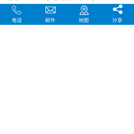
急剧扩张，人口飞速增加，居民出
犀牛云提供企业云服务
行频繁导致客运需求急剧增长，发
展城市轨道交通不仅能有效改善城
电话
邮件
地图
分享
市的交通环境，还有助于城市建设
和经济发展，轨道交通是我国近年
来大力发展的重点项目。为实现城
市轨道交通列车运行的安全、可
靠、准点、高密度和高效率，列车
运营的集中统一指挥、行车调度自
动化和列车运行自动化，城市轨道
交通系统必须配合专用的完整的独
立的通信系统。在速度与安全的道
路上，轨道交通通讯，智能UPS电
源，工控系统等都需要强而有力的
芯片支持，而这些全方位的轨道交
通系统是一个种类繁多技术先进的
系统，包含了各种控制、传输程
序，永创电子针对轨道交通开发的
芯片烧录器，支持MCU、
FLASH、EMMC芯片类型及所有
型号，烧录方式灵活多变，为繁杂